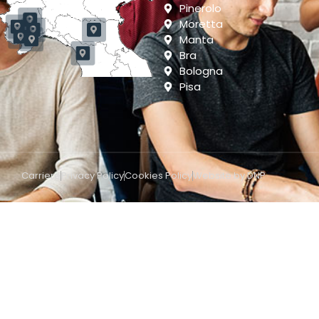
Pinerolo
Moretta
Manta
Bra
Bologna
Pisa
Carriere
Privacy Policy
Cookies Policy
Website by DNP