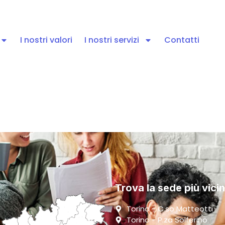
I nostri valori
I nostri servizi
Contatti
Trova la sede più vici
Torino - C.so Matteotti
Torino - P.za Solferino