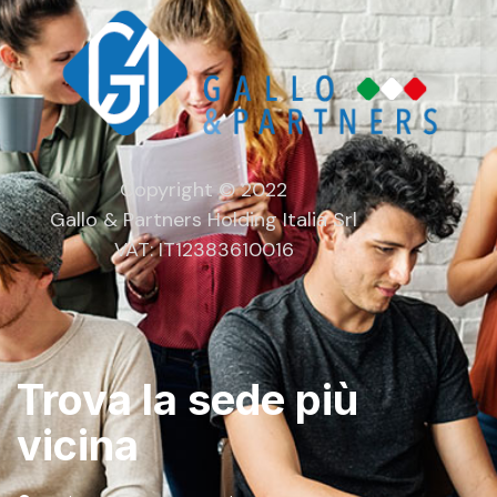
Copyright © 2022
Gallo & Partners Holding Italia Srl
VAT: IT12383610016
Trova la sede più
vicina