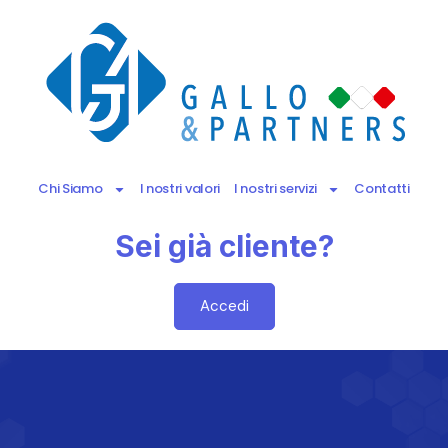
Chi Siamo
I nostri valori
I nostri servizi
Contatti
Sei già cliente?
Accedi